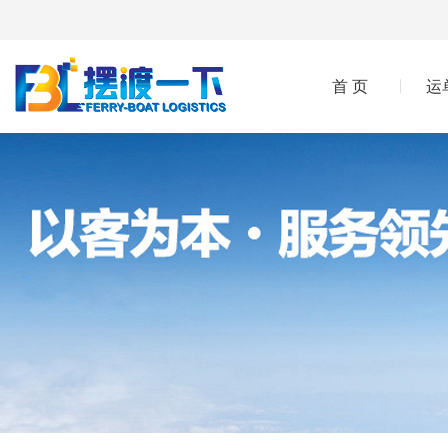
首 页
运