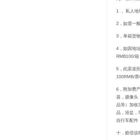
1 ， 私人地
2，如需一般
3，单箱货物
4，如因地
RMB100/
5，此渠道
100RMB
6，附加费
器，摄像头
品等）加收
品，浴盐，等
自行车配件，
十．赔偿说