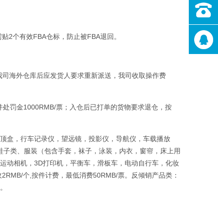
贴2个有效FBA仓标，防止被FBA退回。
到我司海外仓库后应发货人要求重新派送，我司收取操作费
罚金1000RMB/票；入仓后已打单的货物要求退仓，按
，机顶盒，行车记录仪，望远镜，投影仪，导航仪，车载播放
品，鞋子类、服装（包含手套，袜子，泳装，内衣，窗帘，床上用
脑，运动相机，3D打印机，平衡车，滑板车，电动自行车，化妆
RMB/个,按件计费，最低消费50RMB/票。反倾销产品类：
票。