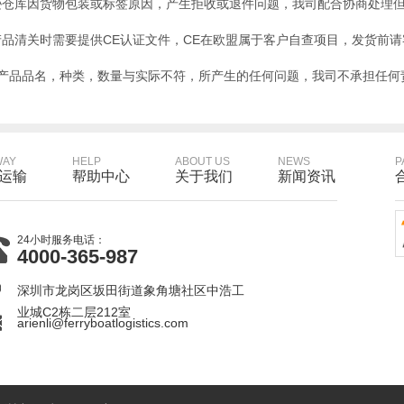
逊仓库因货物包装或标签原因，产生拒收或退件问题，我司配合协商处理
产品清关时需要提供CE认证文件，CE在欧盟属于客户自查项目，发货前
的产品品名，种类，数量与实际不符，所产生的任何问题，我司不承担任何
WAY
HELP
ABOUT US
NEWS
P
运输
帮助中心
关于我们
新闻资讯
24小时服务电话：
4000-365-987
深圳市龙岗区坂田街道象角塘社区中浩工
业城C2栋二层212室
arienli@ferryboatlogistics.com