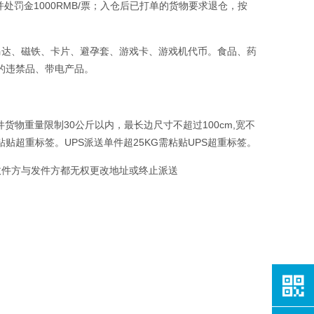
罚金1000RMB/票；入仓后已打单的货物要求退仓，按
马达、磁铁、卡片、避孕套、游戏卡、游戏机代币。食品、药
的违禁品、带电产品。
货物重量限制30公斤以内，最长边尺寸不超过100cm,宽不
定粘贴超重标签。UPS派送单件超25KG需粘贴UPS超重标签。
收件方与发件方都无权更改地址或终止派送