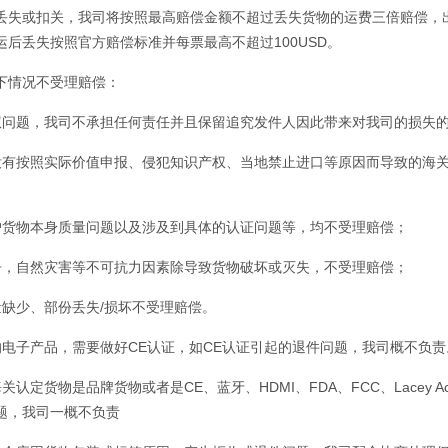
前丢失或扣关，我司将按照最高赔偿金额不超过丢失货物的运费三倍赔偿，
运后丢失按照官方赔偿标准并每票最高不超过100USD。
下情况不受理赔偿：
权问题，我司不承担任何责任并且保留追究发件人因此带来对我司的损失
没有按照实际价值申报、侵犯知识产权、当地禁止进口等原因而导致的海
户货物本身质量问题以及涉及到具体的认证问题等，均不受理赔偿；
争，自然灾害等不可抗力因素除导致货物破坏或灭失，不受理赔偿；
量缺少、部份丢失/损坏不受理赔偿。
的电子产品，需要做好CE认证，如CE认证引起的退件问题，我司概不负
关认定货物是品牌货物或者是CE、蓝牙、HDMI、FDA、FCC、Lacey
题，我司一概不负责