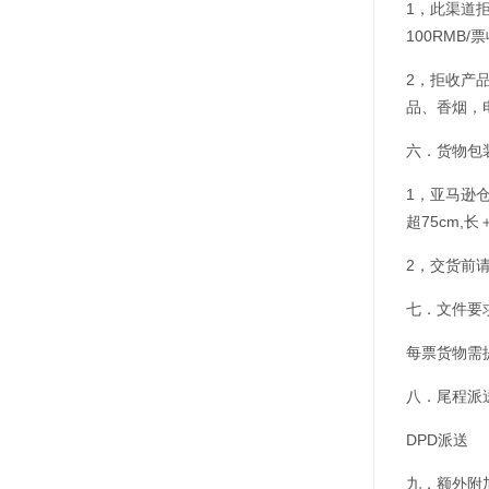
1，此渠道
100RMB
2，拒收产
品、香烟，
六．货物包
1，亚马逊
超75cm,
2，交货前
七．文件要
每票货物需
八．尾程派
DPD派送
九．额外附