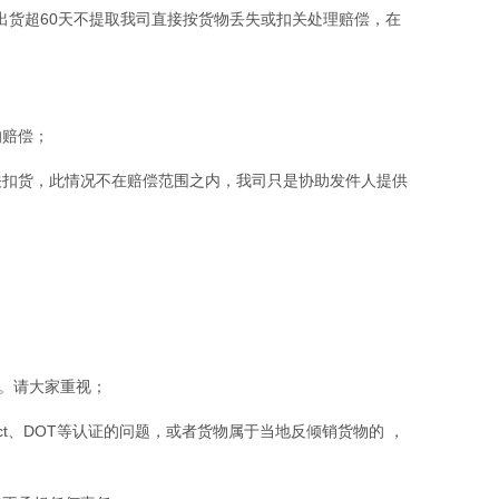
出货超60天不提取我司直接按货物丢失或扣关处理赔偿，在
的赔偿；
关扣货，此情况不在赔偿范围之内，我司只是协助发件人提供
责。请大家重视；
 Act、DOT等认证的问题，或者货物属于当地反倾销货物的 ，