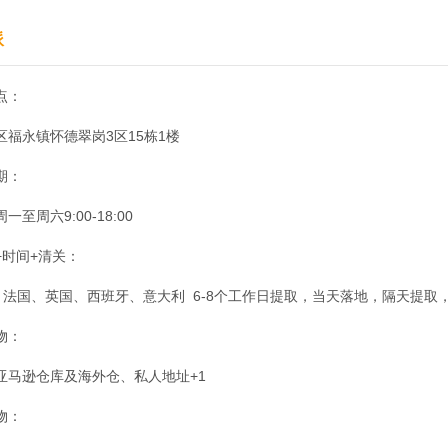
派
点：
区福永镇怀德翠岗3区15栋1楼
期：
至周六9:00-18:00
+时间+清关：
国、法国、英国、西班牙、意大利 6-8个工作日提取，当天落地，隔天提取，
物：
亚马逊仓库及海外仓、私人地址+1
物：