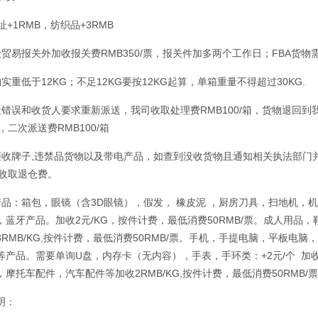
址+1RMB，纺织品+3RMB
贸易报关外加收报关费RMB350/票，报关件加多两个工作日；FBA货物需
实重低于12KG；不足12KG要按12KG起算，单箱重量不得超过30KG.
址错误和收货人要求重新派送，我司收取处理费RMB100/箱，货物退回
箱，二次派送费RMB100/箱
拒收牌子,违禁品货物以及带电产品，如查到没收货物且通知相关执法部门并处
/票收取退仓费。
产品：箱包，眼镜（含3D眼镜），假发， 橡皮泥 ，厨房刀具，扫地机
，蓝牙产品。加收2元/KG，按件计费，最低消费50RMB/票。成人用
3RMB/KG,按件计费，最低消费50RMB/票。手机，手提电脑，平板电
产品。需要单询U盘，内存卡（无内容），手表，手环类：+2元/个 加收2
摩托车配件，汽车配件等加收2RMB/KG,按件计费，最低消费50RMB/
明：