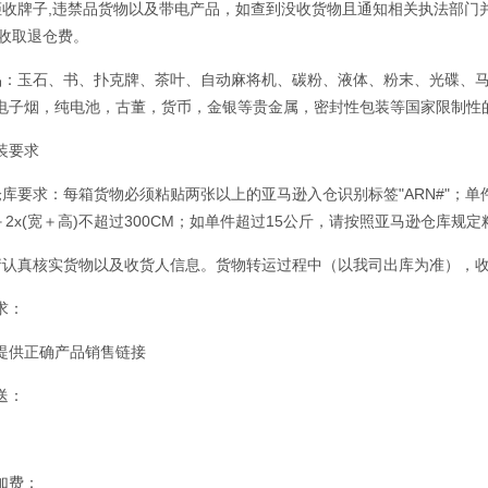
拒收牌子,违禁品货物以及带电产品，如查到没收货物且通知相关执法部门并处
/票收取退仓费。
品：玉石、书、扑克牌、茶叶、自动麻将机、碳粉、液体、粉末、光碟、
电子烟，纯电池，古董，货币，金银等贵金属，密封性包装等国家限制性
装要求
仓库要求：每箱货物必须粘贴两张以上的亚马逊入仓识别标签"ARN#"；单件
长＋2x(宽＋高)不超过300CM；如单件超过15公斤，请按照亚马逊仓库规
请认真核实货物以及收货人信息。货物转运过程中（以我司出库为准），
求：
提供正确产品销售链接
送：
加费：