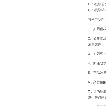
UPS提取
UPS提取转
特别申明以
1、如因侵
2、如货物
清关文件；
3、如因客
4、如遇战
5、产品数
6，高货值
7，目的地海
发生任何问