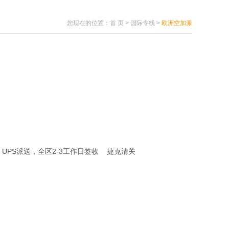
您现在的位置：
首 页
>
国际专线
>
欧洲空加派
UPS派送，全区2-3工作日签收 捷克清关