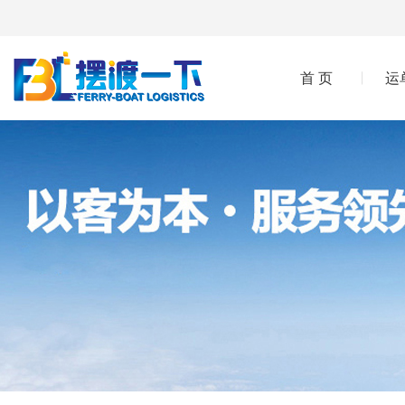
首 页
运