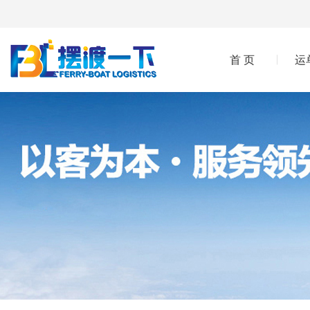
首 页
运