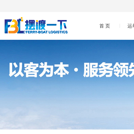
首 页
运